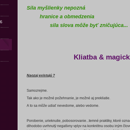
Sila myšlienky nepozná
hranice a obmedzenia
26
sila slova môže byť zničujúca...
Kliatba & magický
Naozaj existujú ?
Samozrejme.
Tak ako je možné požehnanie, je možné aj prekliatie.
A to sa môže udiať nevedome, alebo vedome.
Porobenie, urieknutie, pobosorovanie...temné praktiky, ktoré oz
dlhodobo uvrhnutý negatívny vplyv na konkrétnu osobu iným člove