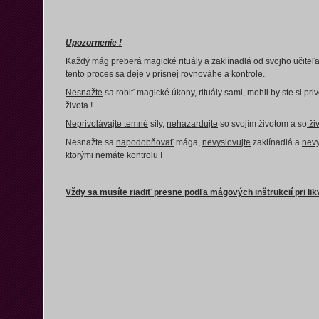
Upozornenie !
Každý mág preberá magické rituály a zaklínadlá od svojho učiteľ
tento proces sa deje v prísnej rovnováhe a kontrole.
Nesnažte
sa robiť magické úkony, rituály sami, mohli by ste si p
života !
Neprivolávajte temné
sily,
nehazardujte
so svojím životom a so
ži
Nesnažte sa
napodobňovať
mága,
nevyslovujte
zaklínadlá a
nev
ktorými nemáte kontrolu !
Vždy sa musíte riadiť presne podľa mágových inštrukcií pri likv