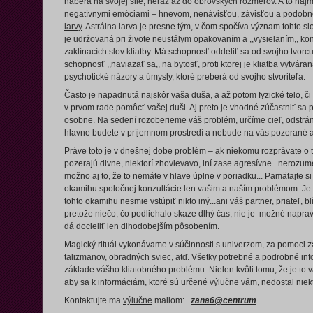
naberá na svojej sile, neraz až do obrovských rozmerov. A to naj
negatívnymi emóciami – hnevom, nenávisťou, závisťou a podobne
larvy
. Astrálna larva je presne tým, v čom spočíva význam tohto sl
je udržovaná pri živote neustálym opakovaním a ,,vysielaním,, ko
zaklínacích slov kliatby. Má schopnosť oddeliť sa od svojho tvorc
schopnosť ,,naviazať sa,, na bytosť, proti ktorej je kliatba vytvára
psychotické názory a úmysly, ktoré preberá od svojho stvoriteľa.
Často je
napadnutá najskôr vaša duša
, a až potom fyzické telo, č
v prvom rade pomôcť vašej duši. Aj preto je vhodné zúčastniť sa
osobne. Na sedení rozoberieme váš problém, určíme cieľ, odstrán
hlavne budete v príjemnom prostredí a nebude na vás pozerané 
Práve toto je v dnešnej dobe problém – ak niekomu rozprávate o t
pozerajú divne, niektorí zhovievavo, iní zase agresívne...nerozumej
možno aj to, že to nemáte v hlave úplne v poriadku... Pamätajte si –
okamihu spoločnej konzultácie len vašim a naším problémom. Je
tohto okamihu nesmie vstúpiť nikto iný...ani váš partner, priateľ, 
pretože niečo, čo podliehalo skaze dlhý čas, nie je možné napra
dá docieliť len dlhodobejším pôsobením.
Magický rituál vykonávame v súčinnosti s univerzom, za pomoci za
talizmanov, obradných sviec, atď. Všetky
potrebné a
podrobné inf
základe vášho kliatobného problému. Nielen kvôli tomu, že je to 
aby sa k informáciám, ktoré sú určené výlučne vám, nedostal niekt
Kontaktujte ma
výlučne
mailom:
zana6@centrum