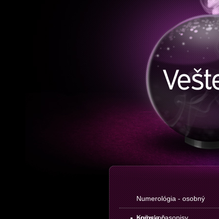
Numerológia - osobný
horoskop
Knihy a časopisy