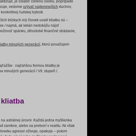
aktizuje, je oslabiť cielenú osobu, poprípade
tizuje, vedome
vzývať najtemnejších
duchov,
 konkrétnej ľudskej bytosti.
ch blízkych iný človek uvalil kliatbu sú –
e / najmä, ak lekári nedokážu nájsť
emožnosť spánku, dlhodobé finančné strádanie,
liatby minulých generácií
, ktorú považujem
jťažšie : najľahšou formou kliatby je
ba minulých generácií / VII. stupeň /.
kliatba
e na astrálnej úrovni. Každá jedna myšlienka
uď zanikne, alebo sa pretvorí v realitu. Ak však
človeku agresor oživuje, opakuje – potom