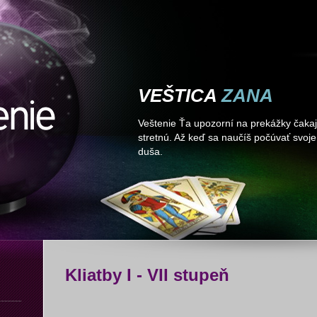
VEŠTICA
ZANA
Veštenie Ťa upozorní na prekážky čakajú
stretnú. Až keď sa naučíš počúvať svoje 
duša.
Kliatby I - VII stupeň