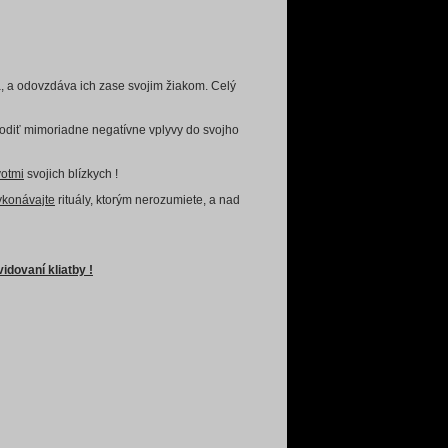
a, a odovzdáva ich zase svojim žiakom. Celý
rivodiť mimoriadne negatívne vplyvy do svojho
votmi
svojich blízkych !
ykonávajte
rituály, ktorým nerozumiete, a nad
idovaní kliatby !