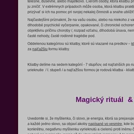
telesne, duševne, alebo majetkovo. Cieľom osoby, ktorá kliatbu pr
ju zničiť. V extrémnych prípadoch môže osoba, ktorá kliatbu prak
prizývať si ich na pomoc pri svojej nekalej činnosti a snahe ublížiť
Najčastejšími príznakmi, že na vašu osobu, alebo na niekoho z vaši
dlhodobé psychické vyčerpanie, opakované, či chronické ochoreni
objektívnu príčinu choroby /, rozpad vzťahu, dlhodobá únava, n
časté nehody, časté rodinné tragédie pod.
Oddelenou kategóriou sú kliatby, ktoré sú viazané na predkov –
k
za
najťažšiu
formu kliatby.
Kliatby delíme na sedem kategórií - 7 stupňov, od najľahších po na
urieknutie / I. stupeň / a najťažšou formou je rodová kliatba - kliat
Magický rituál & 
Uvedomte si, že myšlienka, či slovo, je energia, ktorá sa prejavuj
a každé jedno slovo, sa objaví akoby
napísané vo vesmíre
, kde b
konkrétnu, negatívnu myšlienku vyrieknutú a cielenú proti inému 