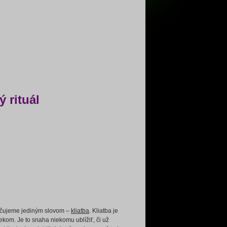
 rituál
načujeme jediným slovom –
kliatba
. Kliatba je
kom. Je to snaha niekomu ublížiť, či už