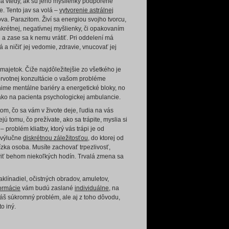
mä vtedy, ak sú jeho myšlienky podporené
. Tento jav sa volá –
vytvorenie astrálnej
ova. Parazitom. Živí sa energiou svojho tvorcu,
nkrétnej, negatívnej myšlienky, či opakovaním
u a zase sa k nemu vrátiť. Pri oddelení má
ná a ničiť jej vedomie, zdravie, vnucovať jej
i majetok. Čiže najdôležitejšie zo všetkého je
 prvotnej konzultácie o vašom probléme
ime mentálne bariéry a energetické bloky, no
ako na pacienta psychologickej ambulancie.
om, čo sa vám v živote deje, ľudia na vás
ú tomu, čo prežívate, ako sa trápite, myslia si
 problém kliatby, ktorý vás trápi je od
 výlučne
diskrétnou záležitosťou
, do ktorej od
blízka osoba. Musíte zachovať trpezlivosť,
viť behom niekoľkých hodín. Trvalá zmena sa
klínadiel, očistných obradov, amuletov,
ormácie
vám budú zaslané
individuálne
, na
váš súkromný problém, ale aj z toho dôvodu,
o iný.